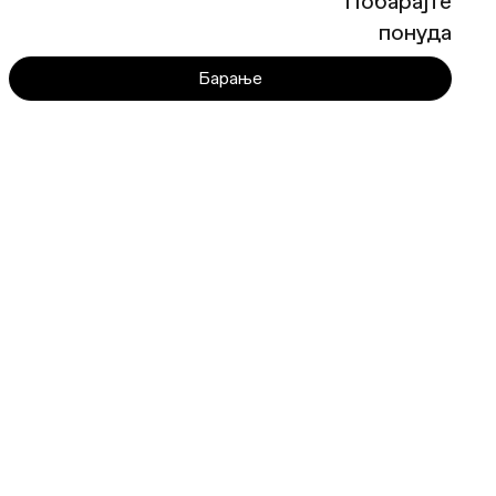
Побарајте
понуда
Барање