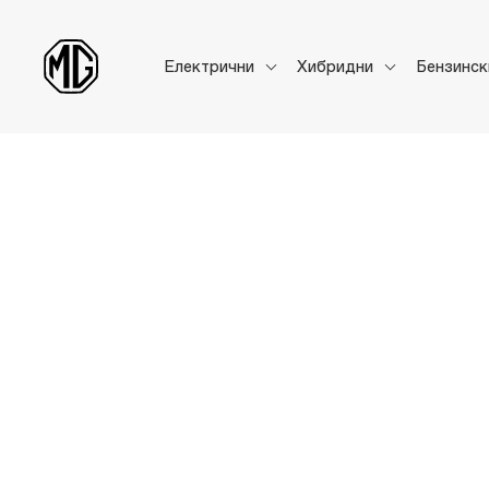
Електрични
Хибридни
Бензинс