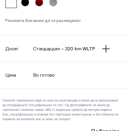
Реалните бои може да се разликуваат
Досег
Стандарден – 320 km WLTP
Цена
Во готово
Сликите прикажани овде се само за илустрација и може да се разликуваат
од стандардните спецификации по тип. Од фотографиите не може да
произлезат никакви права. MG го задржува правото да менува модели,
бои, спецификации и опрема без претходно известување и без обврска за
промена на возилата кои се веќе на пазарот.