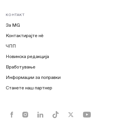
КОНТАКТ
За MG
Контактирајте нѐ
ЧПП
Новинска редакција
Вработување
Информации за поправки
Станете наш партнер