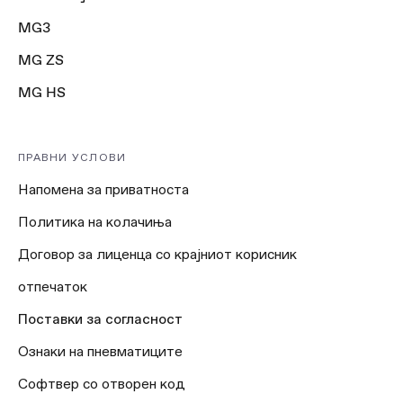
MG3
MG ZS
MG HS
ПРАВНИ УСЛОВИ
Напомена за приватноста
Политика на колачиња
Договор за лиценца со крајниот корисник
отпечаток
Поставки за согласност
Ознаки на пневматиците
Софтвер со отворен код